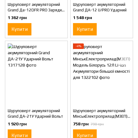
Шуруповерт акумуляторний
Шуруповерт акумуляторний
Grand Да-12DFR PRO Зарядка
Grand ДА-12 U/PRO Ударний
- шнур зі штекером
1 362 грн
1 548 грн
Купити
Купити
−4%
Шуруповерт акумуляторний
Шуруповерт акумуляторний
Grand ДА-21У Ударний Вольт
МінськЕлектроприлад(МЗЕП)
Модель Білорусь 12Л Li-ion
1 920 грн
758 грн
790 грн
Акумулятори більшої ємності
для
Купити
Купити