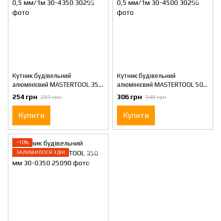
Кутник будівельний
Кутник будівельний
алюмінієвий MASTERTOOL 350
алюмінієвий MASTERTOOL 500
мм ручка Al з капсулою 0,5
мм ручка Al з капсулою 0,5
254 грн
306 грн
289 грн
348 грн
мм/1м 30-4350
мм/1м 30-4500
Купити
Купити
−10%
ЗАЛИШИЛОСЯ 3 ДНІ