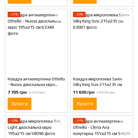
−21%
−20%
Ковдра антиалергенна Othello
Ковдра мікрогелева Sarev
- Nuova двоспальна євро
Silky King Size 215х235 см
195х215 см
7 705 грн
11 630 грн
9 772 грн
14 510 грн
Купити
Купити
−20%
−37%