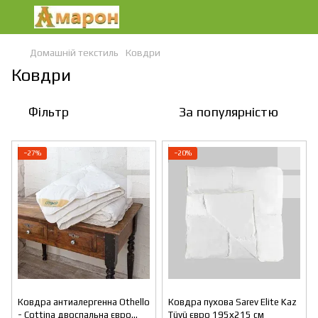
Домашній текстиль
Ковдри
Ковдри
Фільтр
За популярністю
−27%
−20%
Ковдра антиалергенна Othello
Ковдра пухова Sarev Elite Kaz
- Cottina двоспальна євро
Tüyü євро 195х215 см