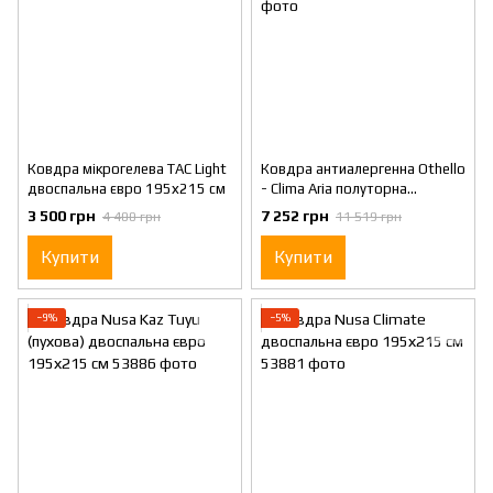
Ковдра мікрогелева TAC Light
Ковдра антиалергенна Othello
двоспальна євро 195х215 см
- Clima Aria полуторна
155х215 см
3 500 грн
7 252 грн
4 400 грн
11 519 грн
Купити
Купити
−9%
−5%