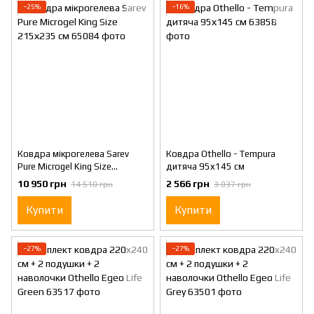
−25%
−16%
Ковдра мікрогелева Sarev
Ковдра Othello - Tempura
Pure Microgel King Size
дитяча 95х145 см
215х235 см
10 950 грн
2 566 грн
14 510 грн
3 037 грн
Купити
Купити
−27%
−27%