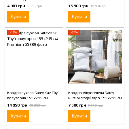
195х215 см
4 983 грн
15 900 грн
6 816 грн
19 936 грн
Купити
Купити
−19%
−24%
Ковдра пухова Sarev Kaz Tüyü
Ковдра мікрогелева Sarev
полуторна 155х215 см
Pure Microgel євро 195х215 см
Premium
14 950 грн
7 500 грн
18 393 грн
9 912 грн
Купити
Купити