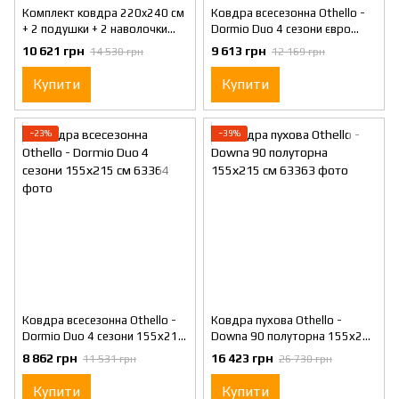
Комплект ковдра 220x240 см
Ковдра всесезонна Othello -
+ 2 подушки + 2 наволочки
Dormio Duo 4 сезони євро
Othello Egeo Life Denim
195х215 см
10 621 грн
9 613 грн
14 530 грн
12 169 грн
Купити
Купити
−23%
−39%
Ковдра всесезонна Othello -
Ковдра пухова Othello -
Dormio Duo 4 сезони 155х215
Downa 90 полуторна 155х215
см
см
8 862 грн
16 423 грн
11 531 грн
26 730 грн
Купити
Купити