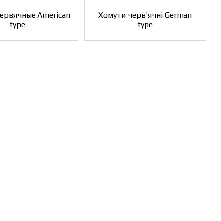
ервячные American
Хомути черв'ячні German
type
type