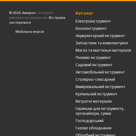
© 2026 Амарон -
інтернет
Каталог
магазин інструментів
. Всі права
Електроінструмент
застережені
Бензоінструмент
Мобільна версія
Акумуляторний інструмент
Запчастини та комплектуючі
Масла та мастильні матеріали
Пневмо інструмент
Садовий інструмент
Автомобільний інструмент
Столярно-слюсарний
Вимірювальний інструмент
Кріпильний інструмент
Витратні матеріали
Скриньки для інструменту,
органайзери, сумки
Господарський
Газове обладнання
Обробний інструмент