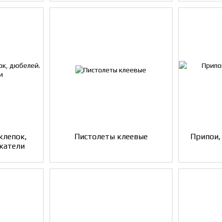
клепок,
Пистолеты клеевые
Припои,
катели