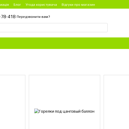
мація
Блог
Угода користувача
Відгуки про магазин
-78-418
Передзвонити вам?