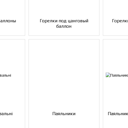
баллоны
Горелки под цанговый
Горелк
баллон
вальні
Паяльники
Паяльник