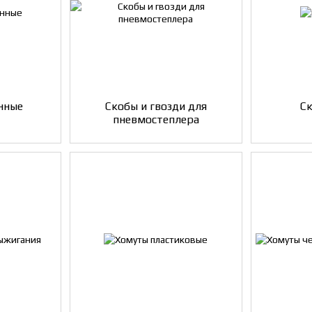
нные
Скобы и гвозди для
С
пневмостеплера