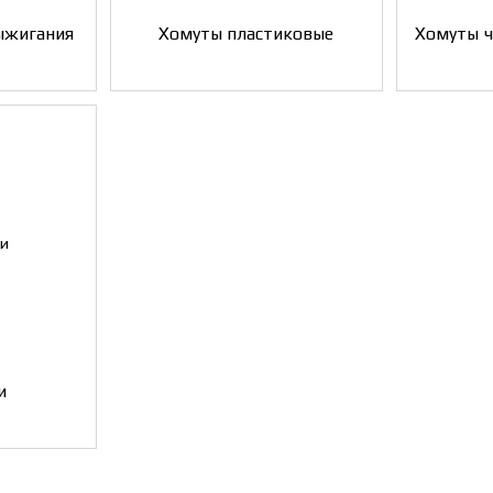
ыжигания
Хомуты пластиковые
Хомуты ч
и