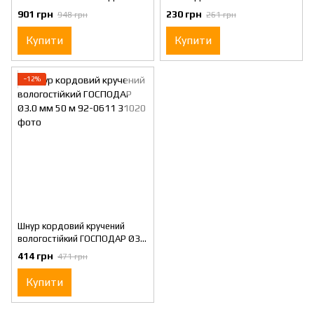
мм 50 м 92-0478
0623
901 грн
230 грн
948 грн
261 грн
Купити
Купити
−12%
Шнур кордовий кручений
вологостійкий ГОСПОДАР Ø3.0
мм 50 м 92-0611
414 грн
471 грн
Купити