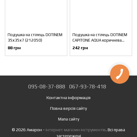
Подушка на стілець DOTINEM
Подушка на стілець DOTINEM
35х35х7 (212050)
CAPITONE AQUA коричнева
40х40х6 см (216904-1)
88 грн
242 грн
095-08-37-888
067-93-78-418
Контактна інформація
Повна версія сайту
Мапа сайту
© 2026 Амарон -
інтернет магазин інструментів
. Всі права
застережені