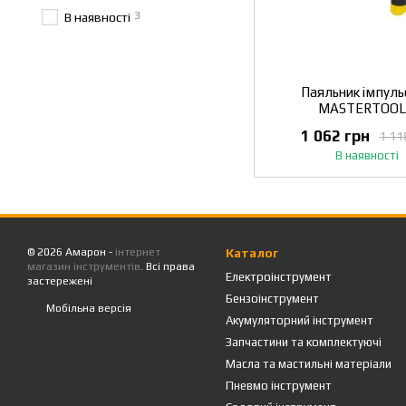
3
В наявності
Паяльник імпуль
MASTERTOOL
трансформатором 3
1 062 грн
1 11
200 Вт/220-240 V/5
В наявності
500°С LED пластиков
аксесуари 44-0
© 2026 Амарон -
інтернет
Каталог
магазин інструментів
. Всі права
Електроінструмент
застережені
Бензоінструмент
Мобільна версія
Акумуляторний інструмент
Запчастини та комплектуючі
Масла та мастильні матеріали
Пневмо інструмент