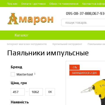
Перейти до основного контенту
Про нас
Оплата і доставка
Обмін та повернення
Контактна інфор
095-08-37-888,
067-93
Каталог
Інтернет магазин інструментів
Кріпильний інструмент
Паяльники и
Паяльники импульсные
Бренд
−5%
ЗАЛИШИЛОСЯ 2 ДНІ
3
Mastertool
Ціна, грн
Від Ціна, грн
До Ціна, грн
ОК
Наявність