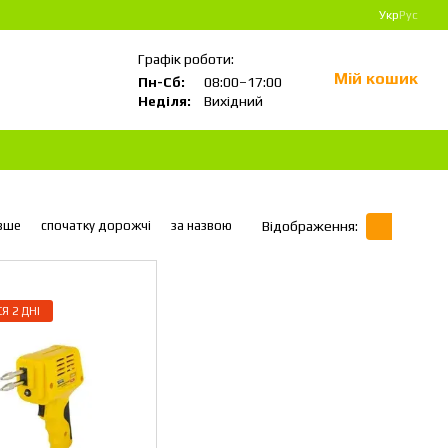
Укр
Рус
Графік роботи:
Мій кошик
Пн-Сб:
08:00–17:00
Неділя:
Вихідний
вше
спочатку дорожчі
за назвою
Відображення:
 2 ДНІ