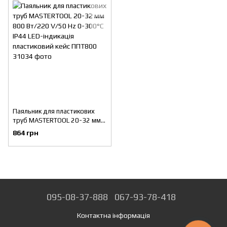
Паяльник для пластикових
труб MASTERTOOL 20-32 мм
800 Вт/220 V/50 Hz 0-300°С
864 грн
IP44 LED-індикація
пластиковий кейс ППТ800
095-08-37-888
067-93-78-418
Контактна інформація