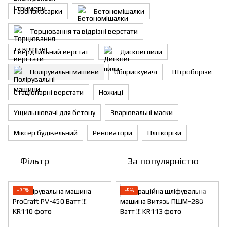
Газонокосарки
Бетономішалки
Торцювання та відрізні верстати
Свердлильний верстат
Дискові пили
Полірувальні машини
Обприскувачі
Штроборізи
Стаціонарні верстати
Ножиці
Ущильнювачі для бетону
Зварювальні маски
Міксер будівельний
Реноватори
Пліткорізи
Фільтр
За популярністю
−20%
−5%