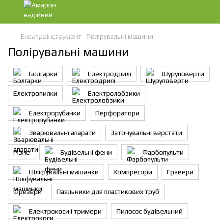
Електроінструмент
Полірувальні машини
Полірувальні машини
Болгарки
Електродрилі
Шуруповерти
Електропилки
Електролобзики
Електрорубанки
Перфоратори
Зварювальні апарати
Заточувальні верстати
Різне
Будівельні фени
Фарбопульти
Шліфувальні машинки
Компресори
Гравери
Фрезери
Паяльники для пластикових труб
Електрокоси і тримери
Пилосос будівельний