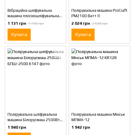
Вібраційна шліфувальна
Полірувальна машина ProCraft
машина плоскошліфувальна
PM2100 Ватт !!!
МінськЕлектроприлад(МЗЕП)
1 131 грн
2 024 грн
1 190 грн
2 530 грн
Витязь-280 Підвищений
захист від пилу
Купити
Купити
Полірувальна шліфувальна
Полірувальна машина Мінськ
машина Білорусмаш 2500Вт
МПМА-12
БПШ-2500
1 940 грн
1 942 грн