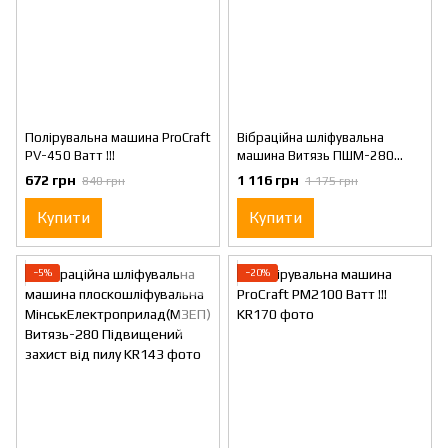
Полірувальна машина ProCraft
Вібраційна шліфувальна
PV-450 Ватт !!!
машина Витязь ПШМ-280
Ватт !!!
672 грн
1 116 грн
840 грн
1 175 грн
Купити
Купити
−5%
−20%