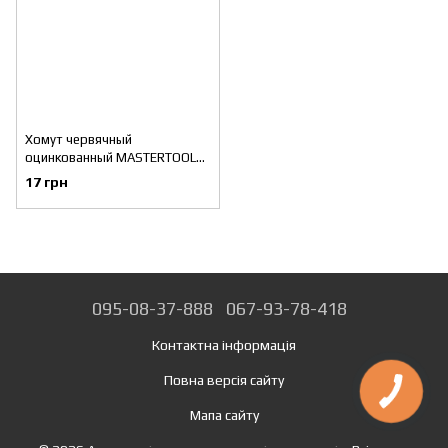
Хомут червячный
оцинкованный MASTERTOOL
American type 12.7 мм Ø80-
17 грн
100 мм 20-1917
095-08-37-888
067-93-78-418
Контактна інформація
Повна версія сайту
Мапа сайту