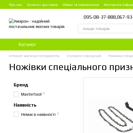
Перейти до основного контенту
Про нас
Оплата і доставка
Обмін та повернення
Контактна інфор
095-08-37-888,
067-93
Каталог
Інтернет магазин інструментів
Столярно-слюсарний
Ножівки спеці
Ножівки спеціального приз
Бренд
1
Mastertool
Наявність
1
Немає в наявності