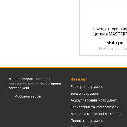
Ножовка туристич
цепная MASTER
"Торнадо" 14-
564 грн
Немає в наявнос
© 2026 Амарон -
інтернет
Каталог
магазин інструментів
. Всі права
Електроінструмент
застережені
Бензоінструмент
Мобільна версія
Акумуляторний інструмент
Запчастини та комплектуючі
Масла та мастильні матеріали
Пневмо інструмент