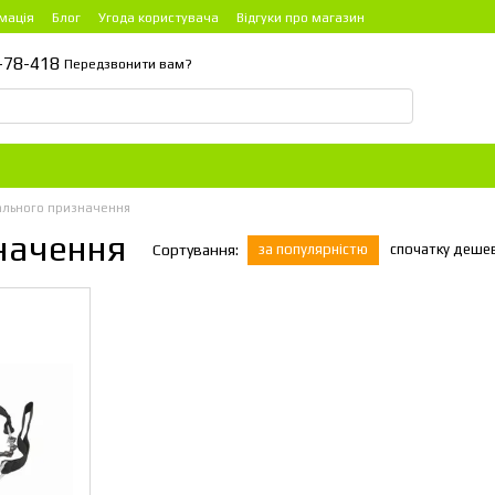
мація
Блог
Угода користувача
Відгуки про магазин
-78-418
Передзвонити вам?
ального призначення
начення
за популярністю
спочатку деше
Сортування: