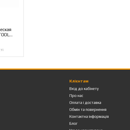
еская
TOOL
2700
ті
Клієнтам
Вхід до кабінету
Про нас
Оплата і доставка
Обмін та повернення
Контактна інформація
Блог