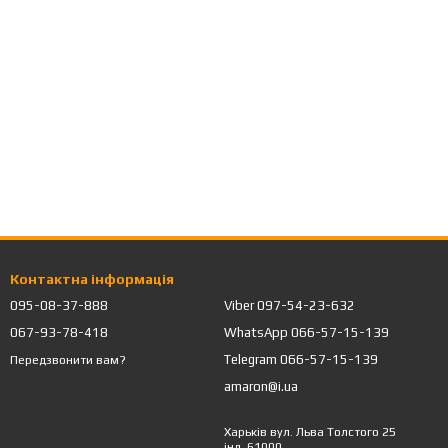
Контактна інформація
095-08-37-888
Viber 097-54-23-632
067-93-78-418
WhatsApp 066-57-15-139
Telegram 066-57-15-139
Передзвонити вам?
amaron@i.ua
Харьків вул. Льва Толстого 25
інд. 61000