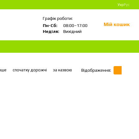
Укр
Рус
Графік роботи:
Мій кошик
Пн-Сб:
08:00–17:00
Неділя:
Вихідний
вше
спочатку дорожчі
за назвою
Відображення: