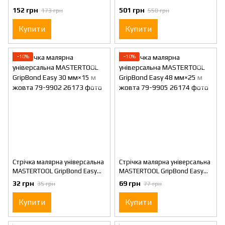
10 шт червона 44-9210
10 шт чорна 44-9120
152 грн
501 грн
173 грн
550 грн
Купити
Купити
−10%
−10%
Стрічка малярна універсальна
Стрічка малярна універсальна
MASTERTOOL GripBond Easy
MASTERTOOL GripBond Easy
30 мм×15 м жовта 79-9902
48 мм×25 м жовта 79-9905
32 грн
69 грн
35 грн
77 грн
Купити
Купити