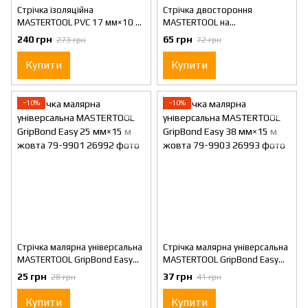
Стрічка ізоляційна
Стрічка двостороння
MASTERTOOL PVC 17 мм×10 м
MASTERTOOL на
10 шт чорна 44-9110
поліпропіленовій основі 38
240 грн
65 грн
273 грн
72 грн
мм×10 м 77-3310
Купити
Купити
−10%
−10%
Стрічка малярна універсальна
Стрічка малярна універсальна
MASTERTOOL GripBond Easy
MASTERTOOL GripBond Easy
25 мм×15 м жовта 79-9901
38 мм×15 м жовта 79-9903
25 грн
37 грн
28 грн
41 грн
Купити
Купити