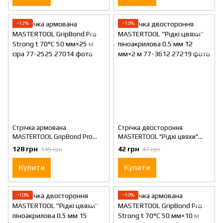
−12%
−10%
Стрічка армована
Стрічка двостороння
MASTERTOOL GripBond Pro
MASTERTOOL "Рідкі цвяхи"
Strong t 70°C 50 мм×25 м сіра
піноакрилова 0.5 мм 12 мм×2
128 грн
42 грн
145 грн
47 грн
77-2525
м 77-3612
Купити
Купити
−10%
−10%