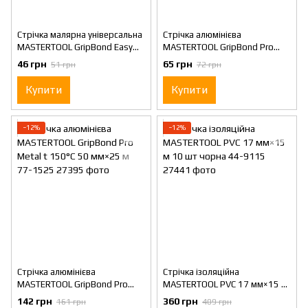
Стрічка малярна універсальна
Стрічка алюмінієва
MASTERTOOL GripBond Easy
MASTERTOOL GripBond Pro
48 мм×15 м жовта 79-9904
Metal t 150°C 50 мм×10 м 77-
46 грн
65 грн
51 грн
72 грн
1510
Купити
Купити
−12%
−12%
Стрічка алюмінієва
Стрічка ізоляційна
MASTERTOOL GripBond Pro
MASTERTOOL PVC 17 мм×15 м
Metal t 150°C 50 мм×25 м 77-
10 шт чорна 44-9115
142 грн
360 грн
161 грн
409 грн