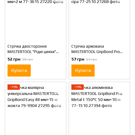
Стрічка двостороння
Стрічка армована
MASTERTOOL "Рідкі цвяхи"
MASTERTOOL GripBond Pro
піноакрилова 0.5 мм 15 мм×2
Strong t 70°C 50 мм×10 м сіра
52 грн
57 грн
58 грн
63 грн
м 77-3615
77-2510
Купити
Купити
−10%
−10%