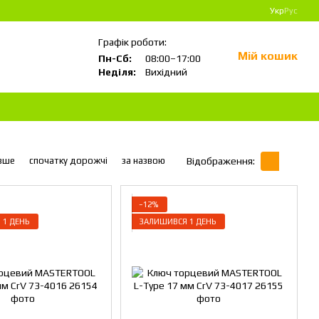
Укр
Рус
Графік роботи:
Мій кошик
Пн-Сб:
08:00–17:00
Неділя:
Вихідний
вше
спочатку дорожчі
за назвою
Відображення:
−12%
 1 ДЕНЬ
ЗАЛИШИВСЯ 1 ДЕНЬ