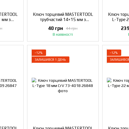
STERTOOL
Ключ торцевий MASTERTOOL
Ключ тор
 мм з
трубчастий 14×15 мм з
L-Type 
 73-1213
отвором для воротка 73-1415
40 грн
239
рн
44 грн
В наявності
−12%
−12%
ЗАЛИШИВСЯ 1 ДЕНЬ
ЗАЛИШИВСЯ
STERTOOL
Ключ торцевий MASTERTOOL
Ключ тор