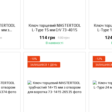
STERTOOL
Ключ торцевий MASTERTOOL
Ключ тор
 мм з
L-Type 15 мм CrV 73-4015
L-Type 
 73-1819
114 грн
124
рн
130 грн
В наявності
−10%
−12%
ЗАЛИШИВСЯ 1 ДЕНЬ
ЗАЛИШИВСЯ