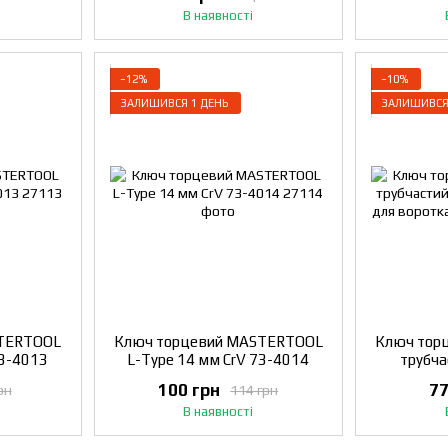
В наявності
−12%
−10%
ЗАЛИШИВСЯ 1 ДЕНЬ
ЗАЛИШИВСЯ
STERTOOL
Ключ торцевий MASTERTOOL
Ключ тор
73-4013
L-Type 14 мм CrV 73-4014
трубча
отвором д
100 грн
77
рн
114 грн
В наявності