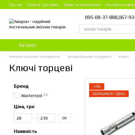
Перейти до основного контенту
Про нас
Оплата і доставка
Обмін та повернення
Контактна інфор
095-08-37-888,
067-93
Каталог
Інтернет магазин інструментів
Автомобільний інструмент
Ключі
Ключі торцеві
Бренд
−10%
ЗАЛИШИВСЯ 1 ДЕНЬ
29
Mastertool
Ціна, грн
Від Ціна, грн
До Ціна, грн
ОК
Наявність