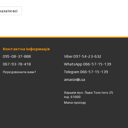
казати всі
Контактна інформація
095-08-37-888
Viber 097-54-23-632
067-93-78-418
WhatsApp 066-57-15-139
Telegram 066-57-15-139
Передзвонити вам?
amaron@i.ua
Харьків вул. Льва Толстого 25
інд. 61000
Мапа проїзду