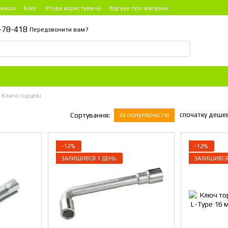
мація
Блог
Угода користувача
Відгуки про магазин
-78-418
Передзвонити вам?
Ключі торцеві
за популярністю
спочатку деше
Сортування:
−12%
−12%
ЗАЛИШИВСЯ 1 ДЕНЬ
ЗАЛИШИВСЯ