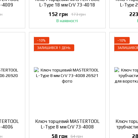
3-4009
L-Type 18 мм CrV 73-4018
L-Type 
152 грн
223
рн
173 грн
В наявності
−10%
−10%
ЗАЛИШИВСЯ 1 ДЕНЬ
ЗАЛИШИВСЯ
STERTOOL
Ключ торцевий MASTERTOOL
Ключ тор
3-4006
L-Type 8 мм CrV 73-4008
трубчасти
для в
58 грн
28
рн
64 грн