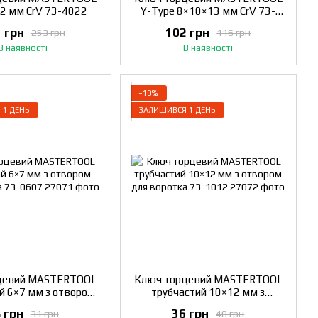
22 мм CrV 73-4022
Y-Type 8×10×13 мм CrV 73-
4803
 грн
102 грн
253 грн
116 грн
В наявності
В наявності
−10%
 1 ДЕНЬ
ЗАЛИШИВСЯ 1 ДЕНЬ
цевий MASTERTOOL
Ключ торцевий MASTERTOOL
й 6×7 мм з отвором
трубчастий 10×12 мм з
оротка 73-0607
отвором для воротка 73-1012
 грн
36 грн
31 грн
40 грн