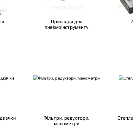
ти
Приладдя для
пневмоінструменту
ідкачки
Фільтри, редуктори,
Степл
манометри