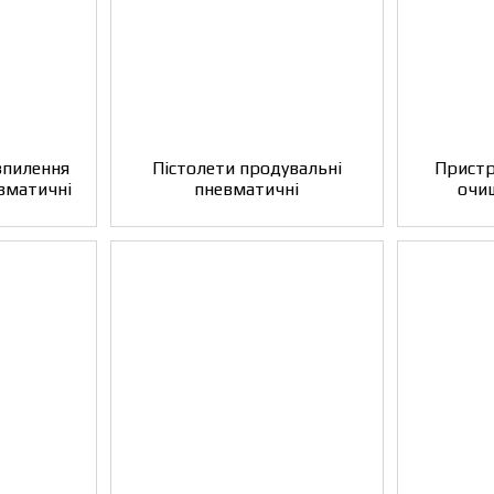
зпилення
Пістолети продувальні
Пристр
евматичні
пневматичні
очи