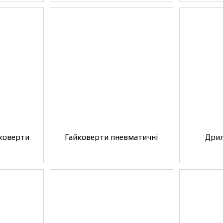
коверти
Гайковерти пневматичні
Дрил