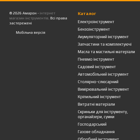
© 2026 Амарон -
інтернет
Каталог
магазин інструментів
. Всі права
Електроінструмент
застережені
Бензоінструмент
Мобільна версія
Акумуляторний інструмент
Запчастини та комплектуючі
Масла та мастильні матеріали
Пневмо інструмент
Садовий інструмент
Автомобільний інструмент
Столярно-слюсарний
Вимірювальний інструмент
Кріпильний інструмент
Витратні матеріали
Скриньки для інструменту,
органайзери, сумки
Господарський
Газове обладнання
Обробний інструмент