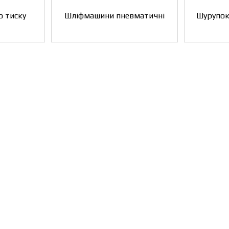
о тиску
Шліфмашини пневматичні
Шурупок