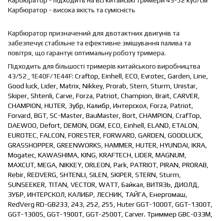
Карбюратор - висока якість та сумісність
Карбюратор призначений для двотактних двигунів та
забезпечує стабільне та ефективне змішування палива та
повітря, що гарантує оптимальну роботу тримера.
Підходить для більшості тримерів китайського виробництва
43/52_1E40F/1E44F:
Craftop, Einhell, ECO, Evrotec, Garden, Line,
Good luck, Lider, Matrix, Nikkey, Prorab, Stern, Sturm, Unistar,
Skiper, Shtenli, Carve, Forza, Patriot, Champion, Brait, CARVER,
CHAMPION, HUTER, Зубр, Калибр, Интерскол, Forza, Patriot,
Forvard, BGT, SC-Master, BauMaster, Bort, CHAMPION, CrafTop,
DAEWOO, Defort, DEMON, DGM, ECO, Einhell, ELAND, ETALON,
EUROTEC, FALCON, FORESTER, FORWARD, GARDEN, GOODLUCK,
GRASSHOPPER, GREENWORKS, HAMMER, HUTER, HYUNDAI, IKRA,
Mogatec, KAWASHIMA, KING, KRAFTECH, LIDER, MAGNUM,
MAXCUT, MEGA, NIKKEY, ORLEON, Park, PATRIOT, PIRAN, PRORAB,
Rebir, REDVERG, SHTENLI, SILEN, SKIPER, STERN, Sturm,
SUNSEEKER, TITAN, VECTOR, WATT, Байкал, ВИТЯЗЬ, ДИОЛД,
ЗУБР, ИНТЕРСКОЛ, КАЛИБР, ЛЕСНИК, ТАЙГА, Енергомаш,
RedVerg RD-GB233, 243, 252, 255, Huter GGT-1000T, GGT-1300T,
GGT-1300S, GGT-1900T, GGT-2500T, Carver. Триммер GBC-033M,