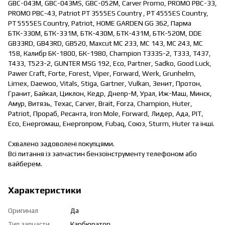
GBC-043M, GBC-043MS, GBC-052M, Carver Promo, PROMO PBC-33,
PROMO PBC-43, Patriot PT 3555ES Country , PT 4555ES Country,
PT 5555ES Country, Patriot, HOME GARDEN GG 362, Парма
БТК-330М, БТК-331М, БТК-430М, БТК-431М, БТК-520М, DDE
GB33RD, GB43RD, GB520, Maxcut MC 233, MC 143, MC 243, MC
158, Калибр БК-1800, БК-1980, Champion T333S-2, T333, Т437,
Т433, Т523-2, GUNTER MSG 192, Eco, Partner, Sadko, Good Luck,
Pawer Craft, Forte, Forest, Viper, Forward, Werk, Grunhelm,
Limex, Daewoo, Vitals, Stiga, Gartner, Vulkan, Зенит, Протон,
Гранит, Байкал, Циклон, Кедр, Днепр-М, Урал, Иж-Маш, Минск,
Амур, Витязь, Техас, Carver, Brait, Forza, Champion, Huter,
Patriot, Прораб, Ресанта, Iron Mole, Forward, Лидер, Ада, PIT,
Eco, Енергомаш, Енергопром, Fubaq, Союз, Sturm, Huter та інші.
Схвалено задоволені покупцями.
Всі питання із запчастин бензоінструменту телефоном або
вайберем.
Характеристики
Оригинал
Да
Тип запчасти
Карбюратор