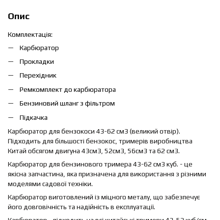
Опис
Комплектація:
Карбюратор
Прокладки
Перехідник
Ремкомплект до карбюратора
Бензиновий шланг з фільтром
Підкачка
Карбюратор для бензокоси 43-62 см3 (великий отвір).
Підходить для більшості бензокос, тримерів виробництва
Китай обсягом двигуна 43см3, 52см3, 56см3 та 62 см3.
Карбюратор для бензинового тримера 43-62 см3 куб. - це
якісна запчастина, яка призначена для використання з різними
моделями садової техніки.
Карбюратор виготовлений із міцного металу, що забезпечує
його довговічність та надійність в експлуатації.
Карбюратор - підходить на всі китайські тримери 43-52 куб/см