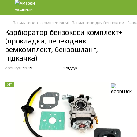
Запчастини та комплектуючі
Запчастини для бензокоси
Запч
Карбюратор бензокоси комплект+
(прокладки, перехідник,
ремкомплект, бензошланг,
підкачка)
Артикул:
1119
1 відгук
ХІТ