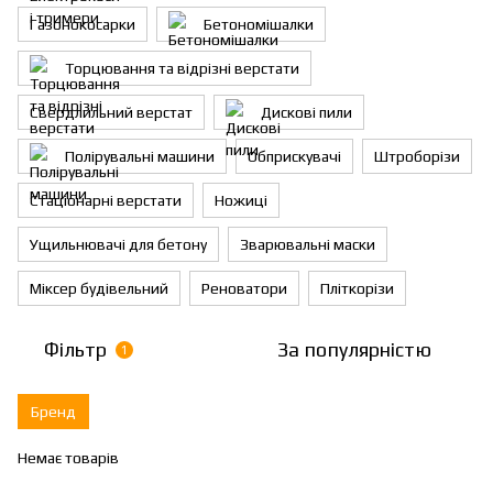
Газонокосарки
Бетономішалки
Торцювання та відрізні верстати
Свердлильний верстат
Дискові пили
Полірувальні машини
Обприскувачі
Штроборізи
Стаціонарні верстати
Ножиці
Ущильнювачі для бетону
Зварювальні маски
Міксер будівельний
Реноватори
Пліткорізи
Фільтр
За популярністю
1
Бренд
Немає товарів