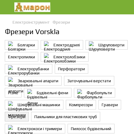
Електроінструмент
Фрезери
Фрезери Vorskla
Болгарки
Електродрилі
Шуруповерти
Електропилки
Електролобзики
Електрорубанки
Перфоратори
Зварювальні апарати
Заточувальні верстати
Різне
Будівельні фени
Фарбопульти
Шліфувальні машинки
Компресори
Гравери
Фрезери
Паяльники для пластикових труб
Електрокоси і тримери
Пилосос будівельний