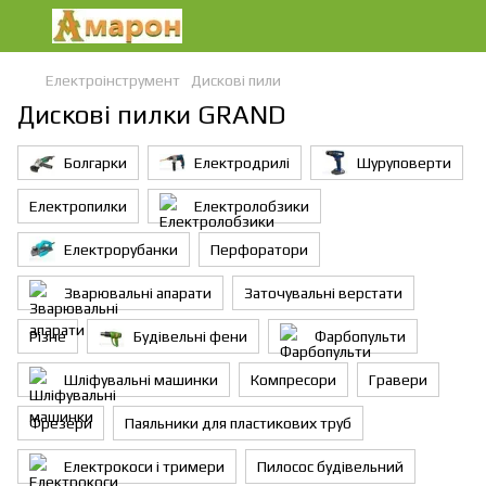
Електроінструмент
Дискові пили
Дискові пилки GRAND
Болгарки
Електродрилі
Шуруповерти
Електропилки
Електролобзики
Електрорубанки
Перфоратори
Зварювальні апарати
Заточувальні верстати
Різне
Будівельні фени
Фарбопульти
Шліфувальні машинки
Компресори
Гравери
Фрезери
Паяльники для пластикових труб
Електрокоси і тримери
Пилосос будівельний