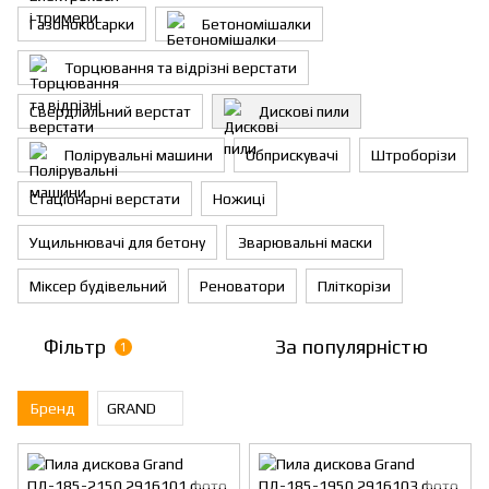
Газонокосарки
Бетономішалки
Торцювання та відрізні верстати
Свердлильний верстат
Дискові пили
Полірувальні машини
Обприскувачі
Штроборізи
Стаціонарні верстати
Ножиці
Ущильнювачі для бетону
Зварювальні маски
Міксер будівельний
Реноватори
Пліткорізи
Фільтр
За популярністю
1
Бренд
GRAND