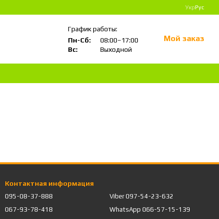
Укр
Рус
График работы:
Мой заказ
Пн-Сб:
08:00–17:00
Вс:
Выходной
Контактная информация
095-08-37-888
Viber 097-54-23-632
067-93-78-418
WhatsApp 066-57-15-139