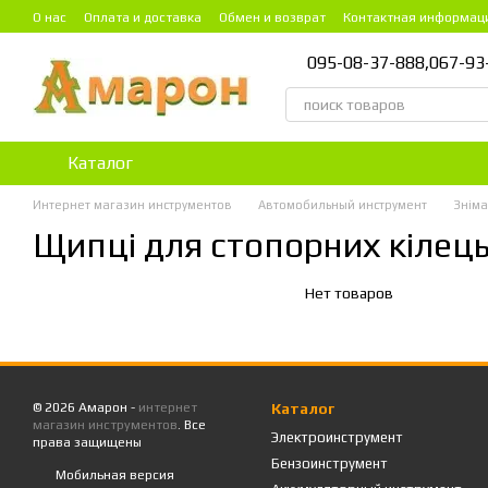
Перейти к основному контенту
О нас
Оплата и доставка
Обмен и возврат
Контактная информац
095-08-37-888,
067-93
Каталог
Интернет магазин инструментов
Автомобильный инструмент
Зніма
Щипці для стопорних кілец
Нет товаров
© 2026 Амарон -
интернет
Каталог
магазин инструментов
. Все
Электроинструмент
права защищены
Бензоинструмент
Мобильная версия