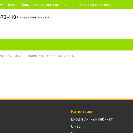
ия
Блог
Пользовательское соглашение
Отзывы о магазине
-78-418
Перезвонить вам?
чі і обжимки
Щипці для стопорних кілець
ь
Клиентам
Вход в личный кабинет
О нас