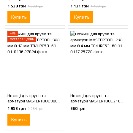
мм Ø 10 мм T8/HRC53~60 01-
мм Ø 8 мм T8/HRC53~60 01-
1 539 грн
1 131 грн
1 603 грн
1 190 грн
0130
0124
Купить
Купить
−4%
ОСТАЛСЯ 1 ДЕНЬ
Ножиці для прутів та
Ножиці для прутів та
арматури MASTERTOOL 900
арматури MASTERTOOL 210
мм Ø 12 мм T8/HRC53~60 01-
мм Ø 4 мм T8/HRC53~60 01-
1 953 грн
260 грн
2 034 грн
0136
0117
Купить