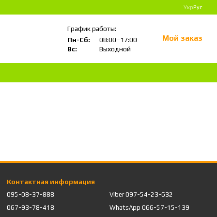
Укр
Рус
График работы:
Мой заказ
Пн-Сб:
08:00–17:00
Вс:
Выходной
Контактная информация
095-08-37-888
Viber 097-54-23-632
067-93-78-418
WhatsApp 066-57-15-139