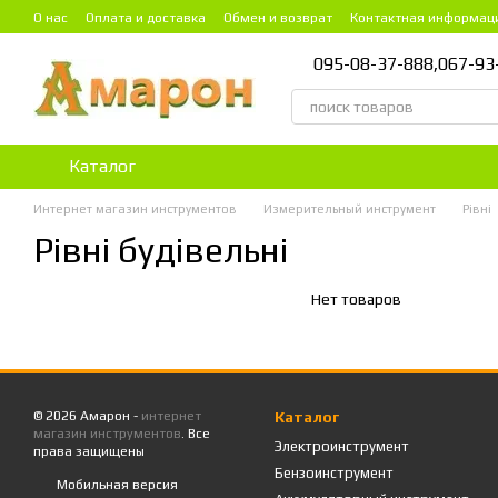
Перейти к основному контенту
О нас
Оплата и доставка
Обмен и возврат
Контактная информац
095-08-37-888,
067-93
Каталог
Интернет магазин инструментов
Измерительный инструмент
Рівні
Рівні будівельні
Нет товаров
© 2026 Амарон -
интернет
Каталог
магазин инструментов
. Все
Электроинструмент
права защищены
Бензоинструмент
Мобильная версия