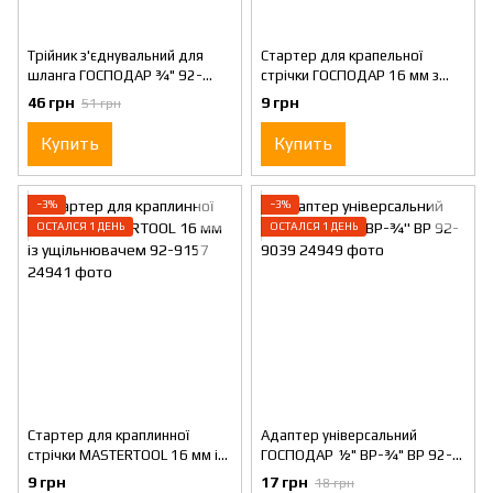
Трійник з'єднувальний для
Стартер для крапельної
шланга ГОСПОДАР ¾" 92-
стрічки ГОСПОДАР 16 мм з
9060
підтиском 92-9156
46 грн
9 грн
51 грн
Купить
Купить
−3%
−3%
ОСТАЛСЯ 1 ДЕНЬ
ОСТАЛСЯ 1 ДЕНЬ
Стартер для краплинної
Адаптер універсальний
стрічки MASTERTOOL 16 мм із
ГОСПОДАР ½" ВР-¾" ВР 92-
ущільнювачем 92-9157
9039
9 грн
17 грн
18 грн