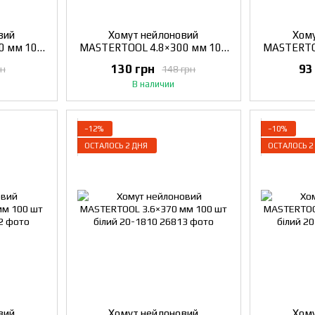
вий
Хомут нейлоновий
Хому
0 мм 100
MASTERTOOL 4.8×300 мм 100
MASTERTO
802
шт білий 20-1815
шт ч
130 грн
93
рн
148 грн
В наличии
−12%
−10%
ОСТАЛОСЬ 2 ДНЯ
ОСТАЛОСЬ 2
вий
Хомут нейлоновий
Хому