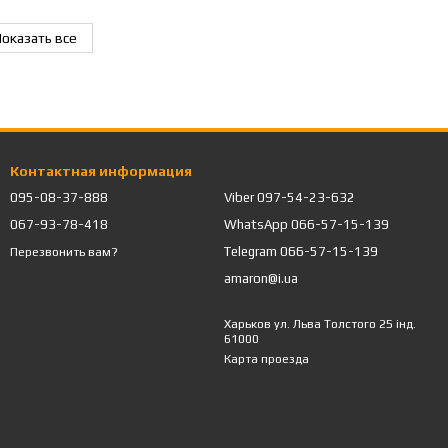
оказать все
Контактная информация
095-08-37-888
Viber 097-54-23-632
067-93-78-418
WhatsApp 066-57-15-139
Telegram 066-57-15-139
Перезвонить вам?
amaron@i.ua
Харьков ул. Льва Толстого 25 інд.
61000
Карта проезда