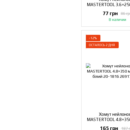
MASTERTOOL 3.6×25
шт білий 20-1
77 грн
86 г
В наличии
−12%
ОСТАЛОСЬ 2 ДНЯ
Хомут нейлоно
MASTERTOOL 4.8×35
шт білий 20-1
165 грн
187 