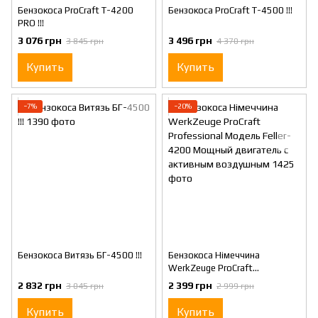
Бензокоса ProCraft Т-4200
Бензокоса ProCraft Т-4500 !!!
PRO !!!
3 076 грн
3 496 грн
3 845 грн
4 370 грн
Купить
Купить
−7%
−20%
Бензокоса Витязь БГ-4500 !!!
Бензокоса Нiмеччина
WerkZeuge ProCraft
Professional Модель Feller-
2 832 грн
2 399 грн
3 045 грн
2 999 грн
4200 Мощный двигатель с
активным воздушным
Купить
Купить