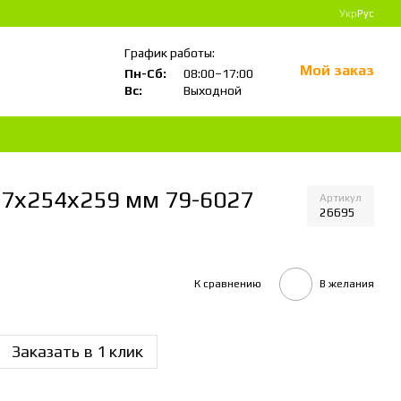
Укр
Рус
График работы:
Мой заказ
Пн-Сб:
08:00–17:00
Вс:
Выходной
07х254х259 мм 79-6027
Артикул
26695
К сравнению
В желания
Заказать в 1 клик