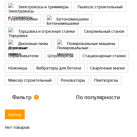
Электрокосы и триммеры
Пылесос строительный
Газонокосилки
Бетономешалки
Торцовка и отрезные станки
Сверлильный станок
Дисковые пилы
Полировальные машины
Опрыскиватели
Штроборезы
Стационарные станки
Ножницы
Вибраторы для бетона
Сварочные маски
Миксер строительный
Реноваторы
Плиткорезы
Фильтр
По популярности
1
Бренд
Нет товаров