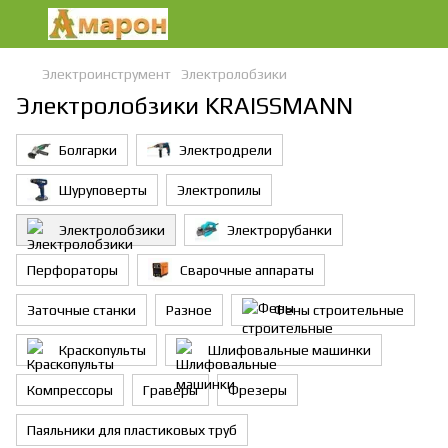
Электроинструмент
Электролобзики
Электролобзики KRAISSMANN
Болгарки
Электродрели
Шуруповерты
Электропилы
Электролобзики
Электрорубанки
Перфораторы
Сварочные аппараты
Заточные станки
Разное
Фены строительные
Краскопульты
Шлифовальные машинки
Компрессоры
Граверы
Фрезеры
Паяльники для пластиковых труб