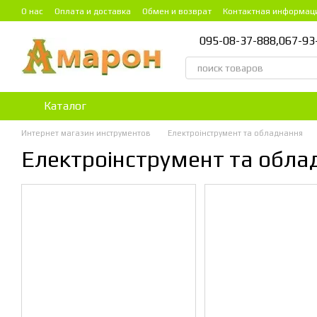
Перейти к основному контенту
О нас
Оплата и доставка
Обмен и возврат
Контактная информац
095-08-37-888,
067-93
Каталог
Интернет магазин инструментов
Електроінструмент та обладнання
Електроінструмент та обла