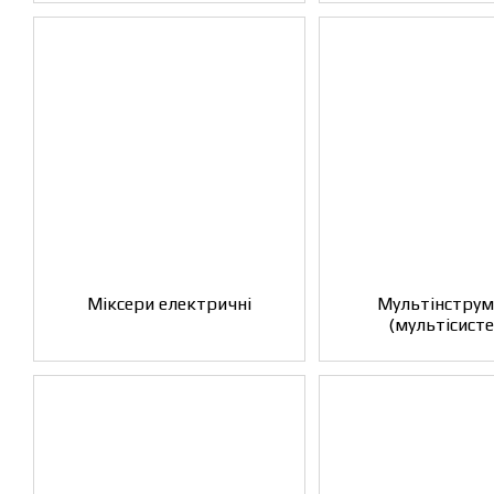
Міксери електричні
Мультінстру
(мультісист