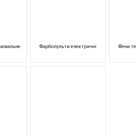
рювальне
Фарбопульти електричні
Фени те