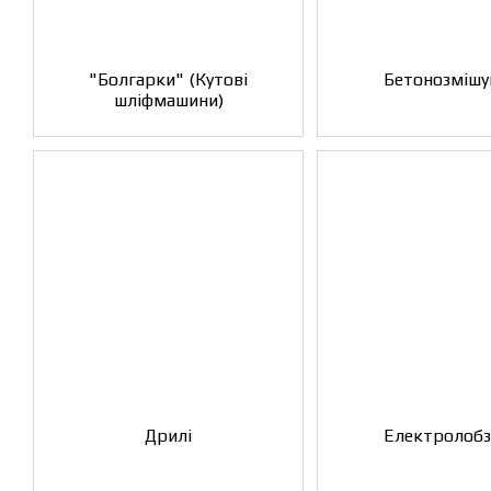
"Болгарки" (Кутові
Бетонозмішу
шліфмашини)
Дрилі
Електролоб