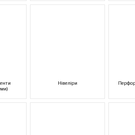
менти
Нівеліри
Перфор
еми)