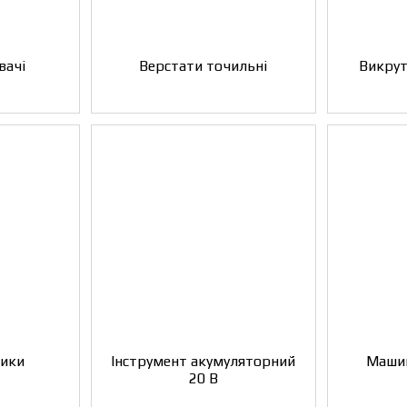
вачі
Верстати точильні
Викрут
зики
Інструмент акумуляторний
Машин
20 В