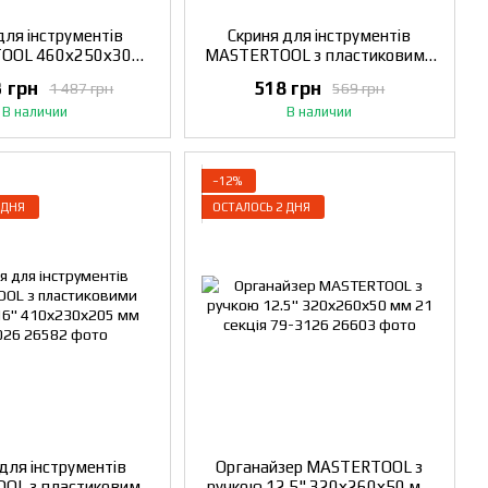
для інструментів
Скриня для інструментів
OOL 460х250х300
MASTERTOOL з пластиковими
ень пластикове дно
замками органайзери 17"
3 грн
518 грн
1 487 грн
569 грн
 DEN 79-1918
432х248х240 мм 79-2717
В наличии
В наличии
−12%
 ДНЯ
ОСТАЛОСЬ 2 ДНЯ
для інструментів
Органайзер MASTERTOOL з
OL з пластиковими
ручкою 12.5" 320х260х50 мм