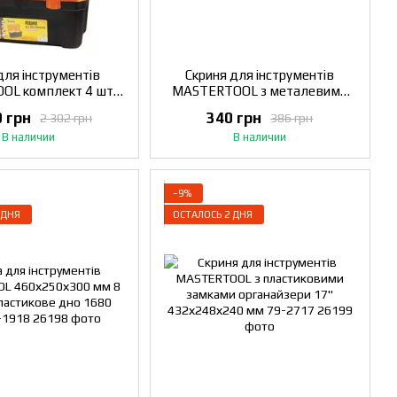
для інструментів
Скриня для інструментів
L комплект 4 шт з
MASTERTOOL з металевими
ковими замками
замками 13" 330х180х165 мм
0 грн
340 грн
2 302 грн
386 грн
"/20"/22.5" (79-
79-2103
В наличии
В наличии
6/6027/6028) 79-
2003
−9%
 ДНЯ
ОСТАЛОСЬ 2 ДНЯ