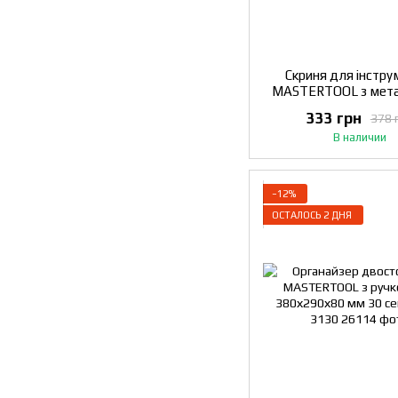
Скриня для інстру
MASTERTOOL з мет
замками органайзер
333 грн
378 
330х175х145 мм 7
В наличии
−12%
ОСТАЛОСЬ 2 ДНЯ