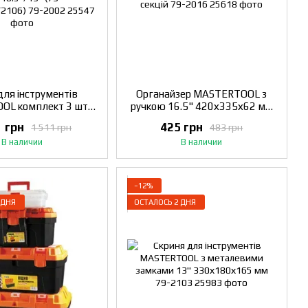
для інструментів
Органайзер MASTERTOOL з
L комплект 3 шт з
ручкою 16.5" 420х335х62 мм
евими замками
19 секцій 79-2016
1 грн
425 грн
1 511 грн
483 грн
16.5"/19" (79-
В наличии
В наличии
05/2106) 79-2002
−12%
 ДНЯ
ОСТАЛОСЬ 2 ДНЯ