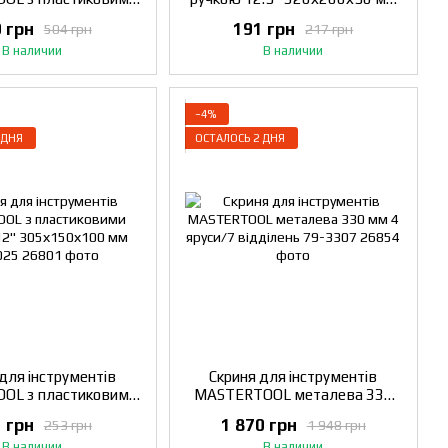
6" 410х230х205 мм
21 секція 79-3126
 грн
191 грн
504 грн
217 грн
79-6026
В наличии
В наличии
−4%
 ДНЯ
ОСТАЛОСЬ 2 ДНЯ
для інструментів
Скриня для інструментів
OL з пластиковими
MASTERTOOL металева 330
2" 305х150х100 мм
мм 4 яруси/7 відділень 79-
 грн
1 870 грн
253 грн
1 948 грн
79-6025
3307
В наличии
В наличии