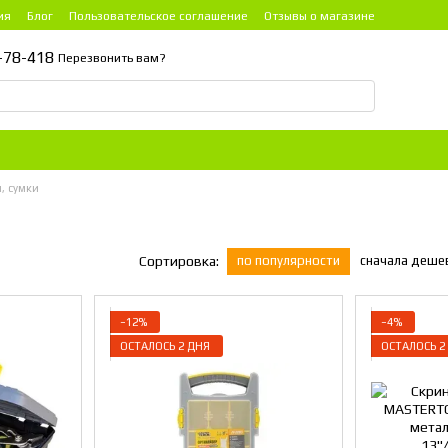
ия
Блог
Пользовательское соглашение
Отзывы о магазине
-78-418
Перезвонить вам?
, сумки
по популярности
сначала деше
Сортировка:
−12%
−4%
ОСТАЛОСЬ 2 ДНЯ
ОСТАЛОСЬ 2