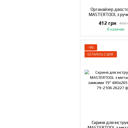
Органайзер двосто
MASTERTOOL з руч
380х290х80 мм 30 се
412 грн
468 
3130
В наличии
−9%
ОСТАЛОСЬ 2 ДНЯ
Скриня для інстру
MASTERTOOL з мет