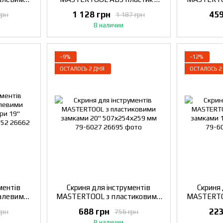
5х252 мм
металевими замками 20"
замками 1
1 128 грн
459
грн
1 187 грн
500х275х265 мм 79-2099
В наличии
−9%
−12%
ОСТАЛОСЬ 2 ДНЯ
ОСТАЛОСЬ 2
ментів
Скриня для інструментів
Скриня 
алевими
MASTERTOOL з пластиковими
MASTERTO
ри 19"
замками 20" 507х254х259 мм
замками 1
688 грн
223
грн
756 грн
9-3052
79-6027
В наличии