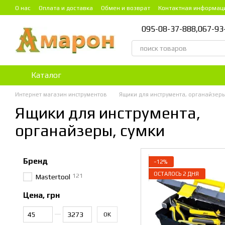
Перейти к основному контенту
О нас
Оплата и доставка
Обмен и возврат
Контактная информац
095-08-37-888,
067-93
Каталог
Интернет магазин инструментов
Ящики для инструмента, органайзеры
Ящики для инструмента,
органайзеры, сумки
Бренд
−12%
ОСТАЛОСЬ 2 ДНЯ
121
Mastertool
Цена, грн
От Цена, грн
До Цена, грн
OK