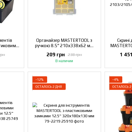
ментів
Органайзер MASTERTOOL з
Скрині 
тиковими
ручкою 8.5" 210х338х62 мм
MASTERTOO
3х165 мм
15 секцій 79-2085
метал
209 грн
1 45
грн
238 грн
13"/
В наличии
2103/21
−12%
−4%
ОСТАЛОСЬ 2 ДНЯ
ОСТАЛОСЬ 2