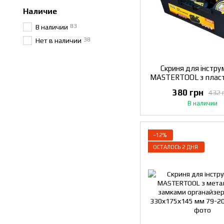
Наличие
83
В наличии
38
Нет в наличии
Скриня для інстру
MASTERTOOL з плас
замками 16" 395х22
380 грн
432 
79-2216
В наличии
−12%
ОСТАЛОСЬ 2 ДНЯ