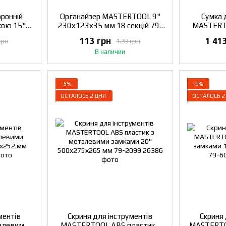
ронній
Органайзер MASTERTOOL 9"
Сумка 
кою 15"
230х123х35 мм 18 секцій 79-
MASTERT
кцій 79-
3000
мм 8 киш
113 грн
1 41
грн
128 грн
1680
В наличии
−5%
−9%
ОСТАЛОСЬ 2 ДНЯ
ОСТАЛОСЬ 2
ментів
Скриня для інструментів
Скриня 
алевими
MASTERTOOL ABS пластик з
MASTERTO