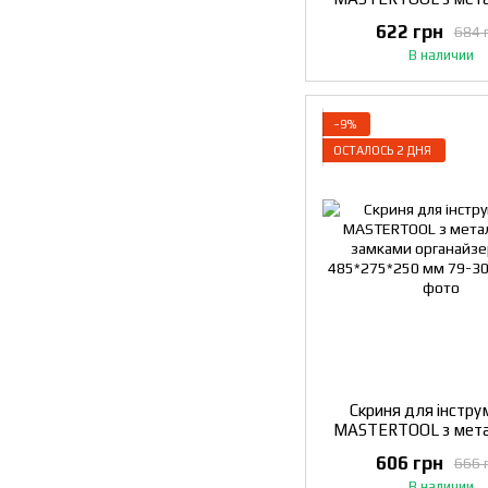
замками 19" 480х26
622 грн
684 
79-2106
В наличии
−9%
ОСТАЛОСЬ 2 ДНЯ
Скриня для інстру
MASTERTOOL з мет
замками органайзе
606 грн
666 
485*275*250 мм 7
В наличии