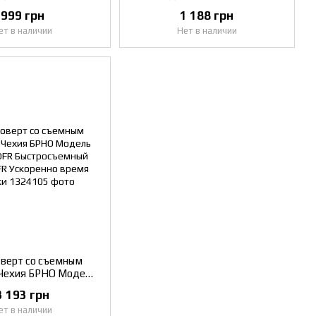
999 грн
1 188 грн
ет в наличии
Нет в наличии
верт со съемным
Чехия БРНО Модель
DFR Быстросъемный
3 193 грн
FR Ускоренно время
ет в наличии
зарядки