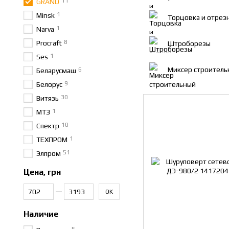
11
GRAND
1
Minsk
Торцовка и отрез
1
Narva
8
Procraft
Штроборезы
1
Ses
Миксер строитель
6
Беларусмаш
9
Белорус
30
Витязь
1
МТЗ
10
Спектр
1
ТЕХПРОМ
51
Элпром
Цена, грн
От Цена, грн
До Цена, грн
OK
Наличие