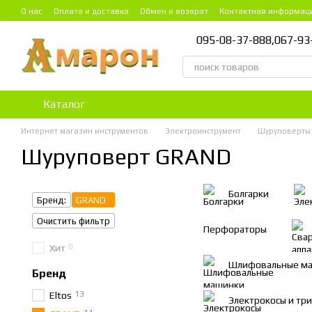
Перейти к основному контенту
О нас
Оплата и доставка
Обмен и возврат
Контактная информац
095-08-37-888,
067-93
Каталог
Интернет магазин инструментов
Электроинструмент
Шуруповерты
Шуруповерт GRAND
Болгарки
Бренд:
GRAND
Очистить фильтр
Перфораторы
0
Хит
Шлифовальные м
Бренд
13
Eltos
Электрокосы и тр