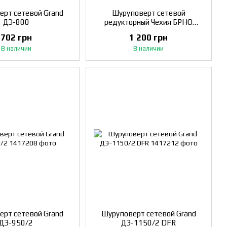
ерт сетевой Grand
Шуруповерт сетевой
ДЭ-800
редукторный Чехия БРНО
Модель Grand 980/2
702 грн
1 200 грн
Двухскоростной Редуктор
В наличии
В наличии
Реверс Подходит для
ерт сетевой Grand
Шуруповерт сетевой Grand
ДЭ-950/2
ДЭ-1150/2 DFR