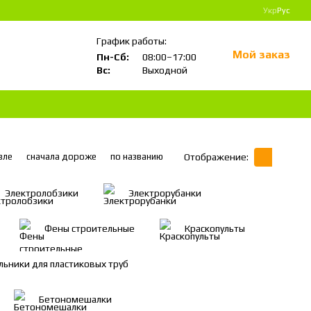
Укр
Рус
График работы:
Мой заказ
Пн-Сб:
08:00–17:00
Вс:
Выходной
вле
сначала дороже
по названию
Отображение:
Электролобзики
Электрорубанки
Фены строительные
Краскопульты
льники для пластиковых труб
Бетономешалки