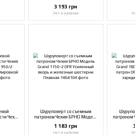
авная
Grand 18DFR Быстросъемный
3 193 грн
ротов
патрон DFR Ускоренно время
Нет в наличии
Н
ка
зарядки
евой
Шуруповерт со съемным
Шурупо
сти Чехия
патроном Чехия БРНО Модель
патроном 
d 950/2
Grand 1150-2 DFR Усиленный
Grand 18
1 183 грн
ной
якорь и железные шестерни
патрон D
Нет в наличии
Н
рости
Плавная