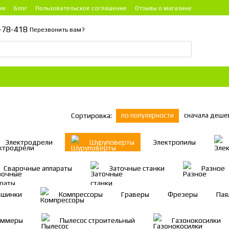
ия
Блог
Пользовательское соглашение
Отзывы о магазине
-78-418
Перезвонить вам?
по популярности
сначала деше
Сортировка:
Электродрели
Шуруповерты
Электропилы
Сварочные аппараты
Заточные станки
Разное
ашинки
Компрессоры
Граверы
Фрезеры
Пая
иммеры
Пылесос строительный
Газонокосилки