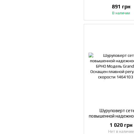
Электронная Пл
891 грн
регулировка обо
В наличии
Имеется кноп
Шуруповерт сет
повышенной надежно
БРНО Модель Gran
1 020 грн
Оснащен плав
Нет в наличии
регулировкой ско