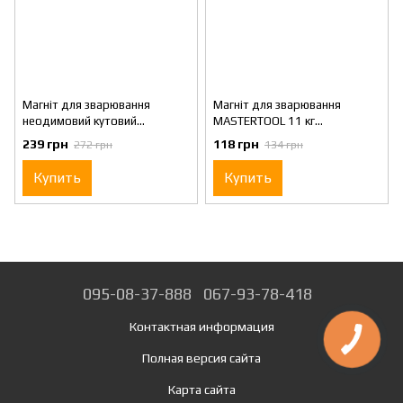
Магніт для зварювання
Магніт для зварювання
неодимовий кутовий
MASTERTOOL 11 кг
MASTERTOOL 9 кг 45/90/135°
30/45/60/75/90/135° 81-
239 грн
118 грн
272 грн
134 грн
81-0207
0212
Купить
Купить
095-08-37-888
067-93-78-418
Контактная информация
Полная версия сайта
Карта сайта