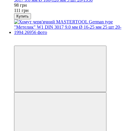
98 грн
111 грн
Купить
−12%
осталось 2 дня