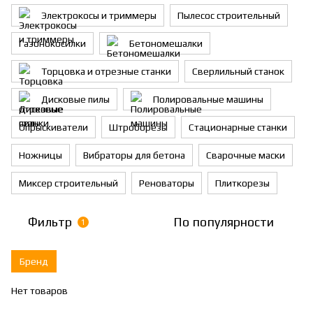
Электрокосы и триммеры
Пылесос строительный
Газонокосилки
Бетономешалки
Торцовка и отрезные станки
Сверлильный станок
Дисковые пилы
Полировальные машины
Опрыскиватели
Штроборезы
Стационарные станки
Ножницы
Вибраторы для бетона
Сварочные маски
Миксер строительный
Реноваторы
Плиткорезы
Фильтр
По популярности
1
Бренд
Нет товаров