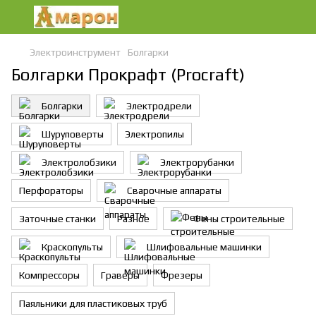
Электроинструмент
Болгарки
Болгарки Прокрафт (Procraft)
Болгарки
Электродрели
Шуруповерты
Электропилы
Электролобзики
Электрорубанки
Перфораторы
Сварочные аппараты
Заточные станки
Разное
Фены строительные
Краскопульты
Шлифовальные машинки
Компрессоры
Граверы
Фрезеры
Паяльники для пластиковых труб